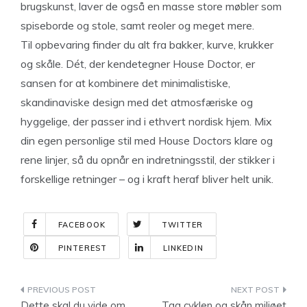
brugskunst, laver de også en masse store møbler som
spiseborde og stole, samt reoler og meget mere.
Til opbevaring finder du alt fra bakker, kurve, krukker
og skåle. Dét, der kendetegner House Doctor, er
sansen for at kombinere det minimalistiske,
skandinaviske design med det atmosfæriske og
hyggelige, der passer ind i ethvert nordisk hjem. Mix
din egen personlige stil med House Doctors klare og
rene linjer, så du opnår en indretningsstil, der stikker i
forskellige retninger – og i kraft heraf bliver helt unik.
FACEBOOK
TWITTER
PINTEREST
LINKEDIN
Indlægsnavigation
Dette skal du vide om
Tag cyklen og skån miljøet