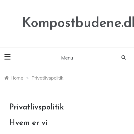
Skip
to
content
Kompostbudene.d
Menu
Home
»
Privatlivspolitik
Privatlivspolitik
Hvem er vi