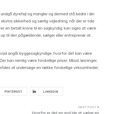
 undgå dyrefejl og mangler og dermed stå bedre i din
 ekstra sikkerhed og særlig vejledning, når der er tale
r en betalt krone til en sagkyndig, kan siges at være
e op til den pågældende, sælger eller entreprenør at
 hvad angår byggesagkyndige, hvorfor det kan være
er kan nemlig være forskellige priser, tilbud, løsninger,
ales at undersøge en række forskellige virksomheder,
PINTEREST
LINKEDIN
Hvorfor er det en god ide at vælge en