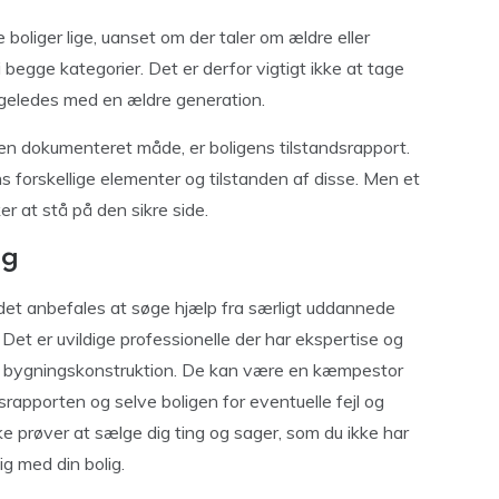
le boliger lige, uanset om der taler om ældre eller
begge kategorier. Det er derfor vigtigt ikke at tage
 ligeledes med en ældre generation.
å en dokumenteret måde, er boligens tilstandsrapport.
forskellige elementer og tilstanden af disse. Men et
r at stå på den sikre side.
ng
 det anbefales at søge hjælp fra særligt uddannede
. Det er uvildige professionelle der har ekspertise og
r bygningskonstruktion. De kan være en kæmpestor
rapporten og selve boligen for eventuelle fejl og
kke prøver at sælge dig ting og sager, som du ikke har
ig med din bolig.