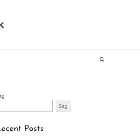
k
øg
Søg
ecent Posts