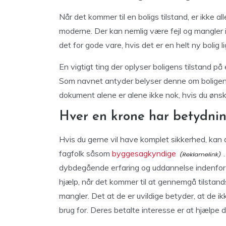
Når det kommer til en boligs tilstand, er ikke al
moderne. Der kan nemlig være fejl og mangler i 
det for gode vare, hvis det er en helt ny bolig
En vigtigt ting der oplyser boligens tilstand p
Som navnet antyder belyser denne om boligens 
dokument alene er alene ikke nok, hvis du ønske
Hver en krone har betydni
Hvis du gerne vil have komplet sikkerhed, kan
fagfolk såsom
byggesagkyndige
dybdegående erfaring og uddannelse indenfo
hjælp, når det kommer til at gennemgå tilstands
mangler. Det at de er uvildige betyder, at de i
brug for. Deres betalte interesse er at hjælpe d