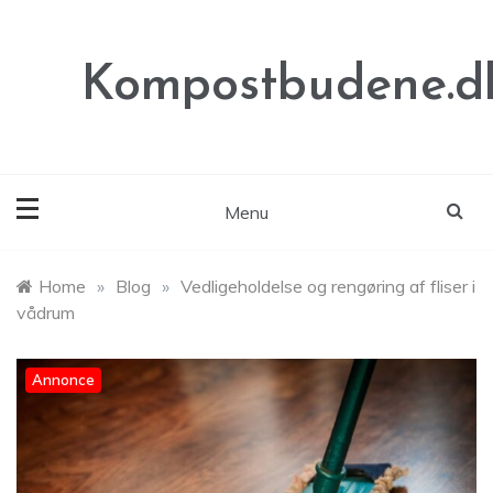
Skip
to
content
Kompostbudene.d
Menu
Home
»
Blog
»
Vedligeholdelse og rengøring af fliser i
vådrum
Annonce