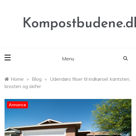
Skip
to
content
Kompostbudene.d
Menu
Home
»
Blog
»
Udendørs fliser til indkørsel: kantsten,
brosten og skifer
Annonce