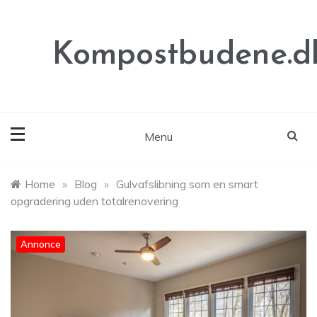
Skip
to
content
Kompostbudene.d
Menu
Home
»
Blog
»
Gulvafslibning som en smart
opgradering uden totalrenovering
Annonce