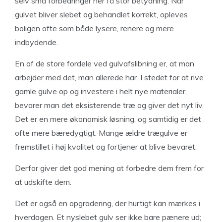
selv små forbedringer her få stor betydning. Når
gulvet bliver slebet og behandlet korrekt, opleves
boligen ofte som både lysere, renere og mere
indbydende.
En af de store fordele ved gulvafslibning er, at man
arbejder med det, man allerede har. I stedet for at rive
gamle gulve op og investere i helt nye materialer,
bevarer man det eksisterende træ og giver det nyt liv.
Det er en mere økonomisk løsning, og samtidig er det
ofte mere bæredygtigt. Mange ældre trægulve er
fremstillet i høj kvalitet og fortjener at blive bevaret.
Derfor giver det god mening at forbedre dem frem for
at udskifte dem.
Det er også en opgradering, der hurtigt kan mærkes i
hverdagen. Et nyslebet gulv ser ikke bare pænere ud;