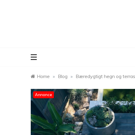
Skip
to
content
Home
»
Blog
»
Bæredygtigt hegn og terrass
Annonce