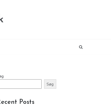
k
øg
Søg
ecent Posts