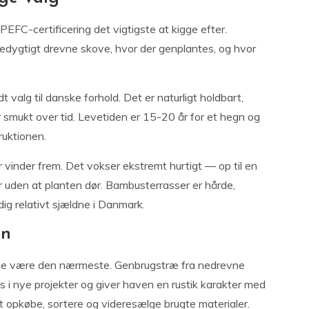
 PEFC-certificering det vigtigste at kigge efter.
redygtigt drevne skove, hvor der genplantes, og hvor
t valg til danske forhold. Det er naturligt holdbart,
smukt over tid. Levetiden er 15-20 år for et hegn og
ruktionen.
 vinder frem. Det vokser ekstremt hurtigt — op til en
uden at planten dør. Bambusterrasser er hårde,
ig relativt sjældne i Danmark.
on
ge være den nærmeste. Genbrugstræ fra nedrevne
 i nye projekter og giver haven en rustik karakter med
 at opkøbe, sortere og videresælge brugte materialer.