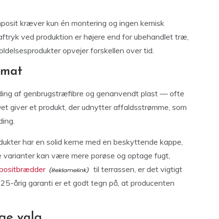
posit kræver kun én montering og ingen kemisk
aftryk ved produktion er højere end for ubehandlet træ,
ldelsesprodukter opvejer forskellen over tid.
rmat
nding af genbrugstræfibre og genanvendt plast — ofte
. Det giver et produkt, der udnytter affaldsstrømme, som
ding.
odukter har en solid kerne med en beskyttende kappe,
ere varianter kan være mere porøse og optage fugt,
positbrædder
til terrassen, er det vigtigt
25-årig garanti er et godt tegn på, at producenten
ige valg