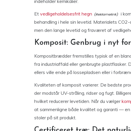
indeholder kemikalier.
Et
vedligeholdelsesfrit hegn
i kom
behandling i hele sin levetid. Materialets CO2-
men den lange levetid og fraværet af vedligeho
Komposit: Genbrug i nyt fo
Kompositbrædder fremstilles typisk af en bla
fra industriaffald eller genbrugte plastflasker
ellers ville ende på lossepladsen eller i forbræn
Kvaliteten af komposit varierer. De bedste pr
der modstår UV-stråling, ridser og fugt. Billig
hvilket reducerer levetiden. Når du vælger
kom
at sammenligne både kvalitet og garanti — en 
stoler på sit produkt.
Certificeret træ: Det naturl